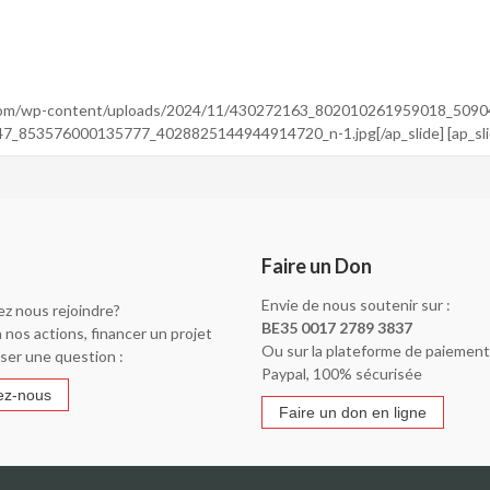
sbl.com/wp-content/uploads/2024/11/430272163_802010261959018_509049
7_853576000135777_4028825144944914720_n-1.jpg[/ap_slide] [ap_slid
Faire un Don
Envie de nous soutenir sur :
ez nous rejoindre?
BE35 0017 2789 3837
à nos actions, financer un projet
Ou sur la plateforme de paiement
ser une question :
Paypal, 100% sécurisée