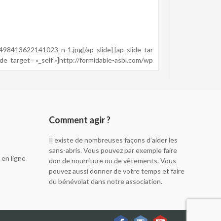
8413622141023_n-1.jpg[/ap_slide] [ap_slide target= »_self »]http://
e target= »_self »]http://formidable-asbl.com/wp-content/uploads
Comment agir ?
Il existe de nombreuses façons d’aider les
sans-abris. Vous pouvez par exemple faire
 en ligne
don de nourriture ou de vêtements. Vous
pouvez aussi donner de votre temps et faire
du bénévolat dans notre association.