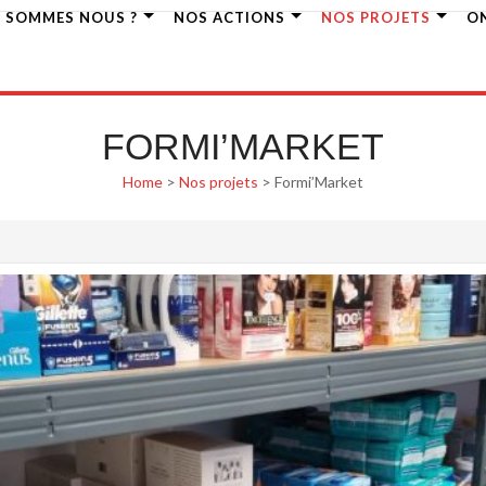
I SOMMES NOUS ?
NOS ACTIONS
NOS PROJETS
O
FORMI’MARKET
Home
>
Nos projets
>
Formi’Market