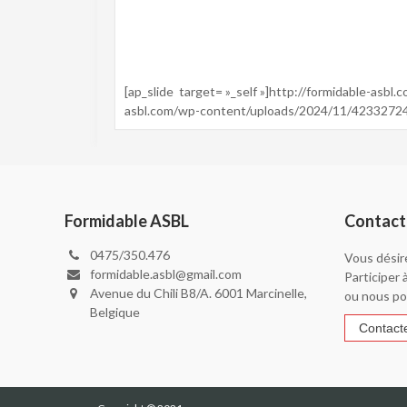
[ap_slide target= »_self »]http://formidable-a
asbl.com/wp-content/uploads/2024/11/42332724
Formidable ASBL
Contact
0475/350.476
Vous désir
formidable.asbl@gmail.com
Participer 
Avenue du Chili B8/A. 6001 Marcinelle,
ou nous po
Belgique